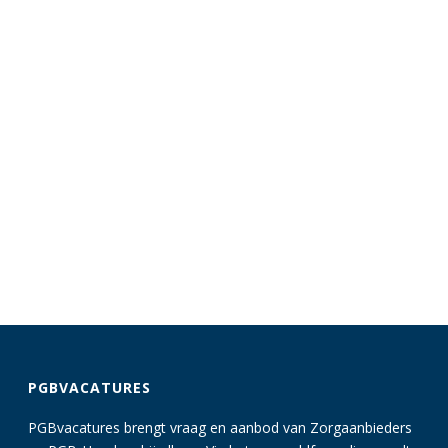
PGBVACATURES
PGBvacatures brengt vraag en aanbod van Zorgaanbieders