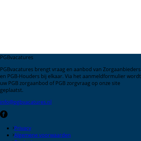
PGBvacatures
PGBvacatures brengt vraag en aanbod van Zorgaanbieders
en PGB-Houders bij elkaar. Via het aanmeldformulier wordt
uw PGB zorgaanbod of PGB zorgvraag op onze site
geplaatst.
info@pgbvacatures.nl
Privacy
Algemene voorwaarden