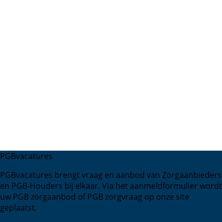
PGBvacatures
PGBvacatures brengt vraag en aanbod van Zorgaanbieders
en PGB-Houders bij elkaar. Via het aanmeldformulier wordt
uw PGB zorgaanbod of PGB zorgvraag op onze site
geplaatst.