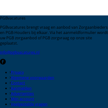
PGBvacatures
PGBvacatures brengt vraag en aanbod van Zorgaanbieders
en PGB-Houders bij elkaar. Via het aanmeldformulier wordt
uw PGB zorgaanbod of PGB zorgvraag op onze site
geplaatst.
info@pgbvacatures.nl
Privacy
Algemene voorwaarden
Contact
Aanmelden
Advertenties
Mijn account
Veelgestelde vragen