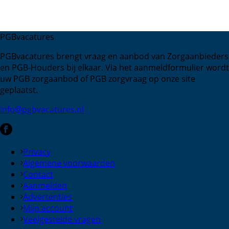
PGBvacatures
PGBvacatures brengt vraag en aanbod van Zorgaanbieders
en PGB-Houders bij elkaar. Via het aanmeldformulier wordt
uw PGB zorgaanbod of PGB zorgvraag op onze site
geplaatst.
info@pgbvacatures.nl
Privacy
Algemene voorwaarden
Contact
Aanmelden
Advertenties
Mijn account
Veelgestelde vragen