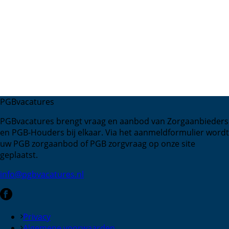
PGBvacatures
PGBvacatures brengt vraag en aanbod van Zorgaanbieders
en PGB-Houders bij elkaar. Via het aanmeldformulier wordt
uw PGB zorgaanbod of PGB zorgvraag op onze site
geplaatst.
info@pgbvacatures.nl
Privacy
Algemene voorwaarden