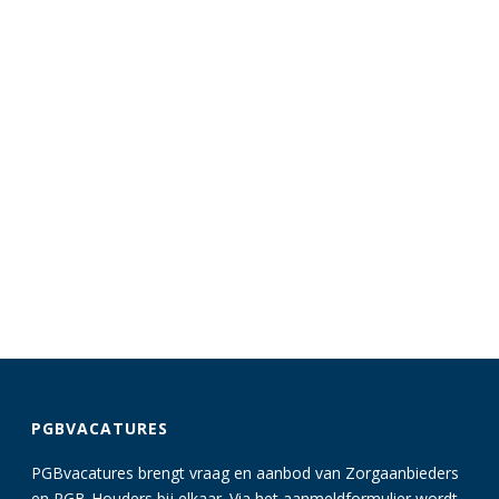
PGBVACATURES
PGBvacatures brengt vraag en aanbod van Zorgaanbieders
en PGB-Houders bij elkaar. Via het aanmeldformulier wordt